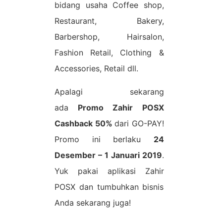
bidang usaha Coffee shop,
Restaurant, Bakery,
Barbershop, Hairsalon,
Fashion Retail, Clothing &
Accessories, Retail dll.
Apalagi sekarang
ada
Promo Zahir POSX
Cashback 50%
dari GO-PAY!
Promo ini berlaku
24
Desember – 1 Januari 2019
.
Yuk pakai aplikasi Zahir
POSX dan tumbuhkan bisnis
Anda sekarang juga!