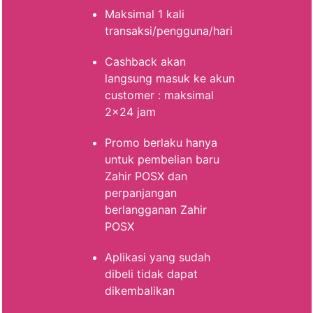
Maksimal 1 kali
transaksi/pengguna/hari
Cashback akan
langsung masuk ke akun
customer : maksimal
2×24 jam
Promo berlaku hanya
untuk pembelian baru
Zahir POSX dan
perpanjangan
berlangganan Zahir
POSX
Aplikasi yang sudah
dibeli tidak dapat
dikembalikan