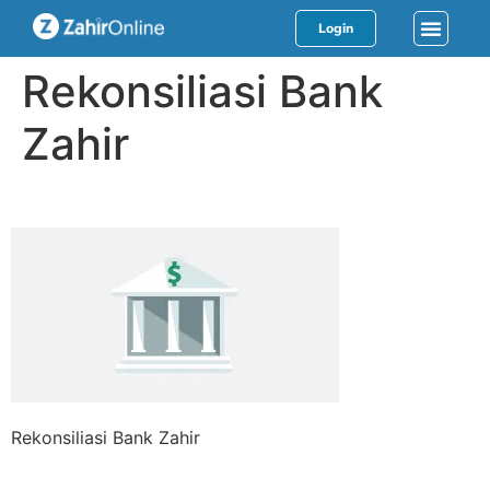
Login
Rekonsiliasi Bank
Zahir
Rekonsiliasi Bank Zahir