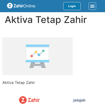
Login
Aktiva Tetap Zahir
Aktiva Tetap Zahir
Jelajah