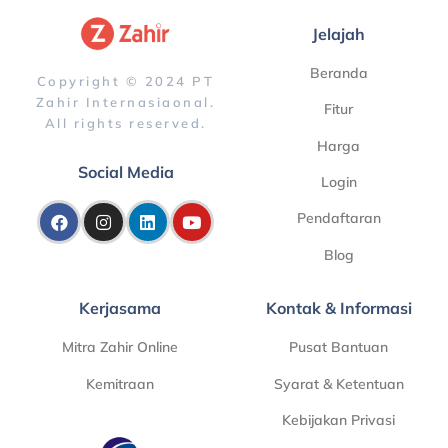
Jelajah
Beranda
Copyright © 2024 PT
Zahir Internasiaonal.
Fitur
All rights reserved.
Harga
Social Media
Login
Pendaftaran
Blog
Kerjasama
Kontak & Informasi
Mitra Zahir Online
Pusat Bantuan
Kemitraan
Syarat & Ketentuan
Kebijakan Privasi