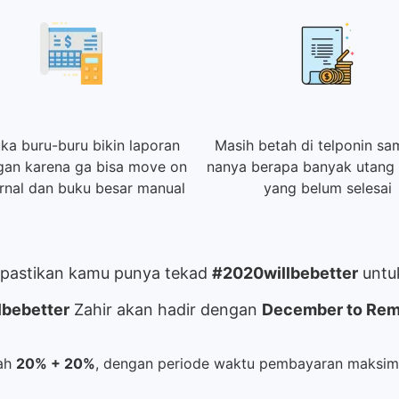
ka buru-buru bikin laporan
Masih betah di telponin s
an karena ga bisa move on
nanya berapa banyak utang 
urnal dan buku besar manual
yang belum selesai
n pastikan kamu punya tekad
#2020willbebetter
untuk
lbebetter
Zahir akan hadir dengan
December to Reme
lah
20% + 20%
, dengan periode waktu pembayaran maksim