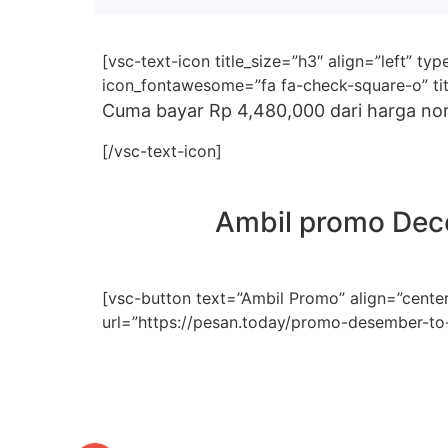
[vsc-text-icon title_size=”h3″ align=”left” t
icon_fontawesome=”fa fa-check-square-o” tit
Cuma bayar Rp 4,480,000 dari harga no
[/vsc-text-icon]
Ambil promo Dece
[vsc-button text=”Ambil Promo” align=”cent
url=”https://pesan.today/promo-desember