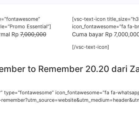
ype=”fontawesome”
[vsc-text-icon title_size=”h
le=”Promo Essential”]
icon_fontawesome=”fa fa-bri
rmal Rp
7,000,000
Cuma bayar Rp 7,000,000
[/vsc-text-icon]
mber to Remember 20.20 dari Za
er” type=”fontawesome” icon_fontawesome=”fa fa-whatsapp
-to-remember?utm_source=website&utm_medium=header&ut