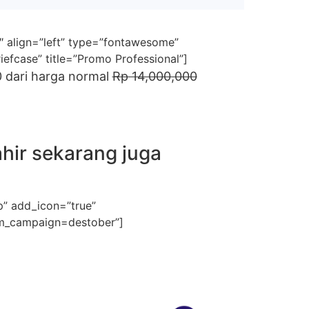
3″ align=”left” type=”fontawesome”
efcase” title=”Promo Professional”]
 dari harga normal
Rp 14,000,000
hir sekarang juga
” add_icon=”true”
m_campaign=destober”]