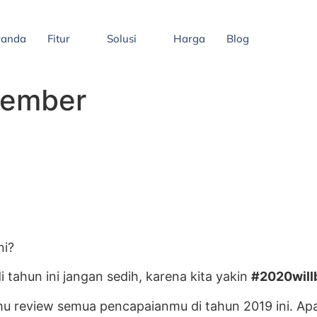
randa
Fitur
Solusi
Harga
Blog
member
ni?
 tahun ini jangan sedih, karena kita yakin
#2020will
mu review semua pencapaianmu di tahun 2019 ini. Ap