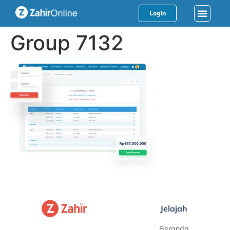
Login
Group 7132
Jelajah
Beranda