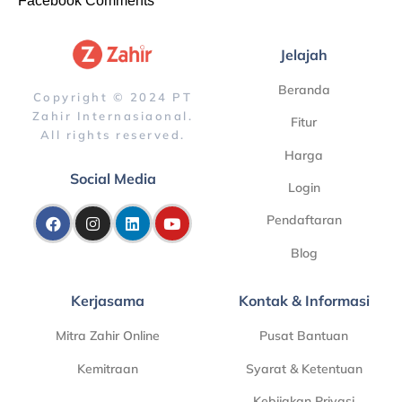
Facebook Comments
Jelajah
Beranda
Copyright © 2024 PT
Zahir Internasiaonal.
Fitur
All rights reserved.
Harga
Social Media
Login
Pendaftaran
Blog
Kerjasama
Kontak & Informasi
Mitra Zahir Online
Pusat Bantuan
Kemitraan
Syarat & Ketentuan
Kebijakan Privasi