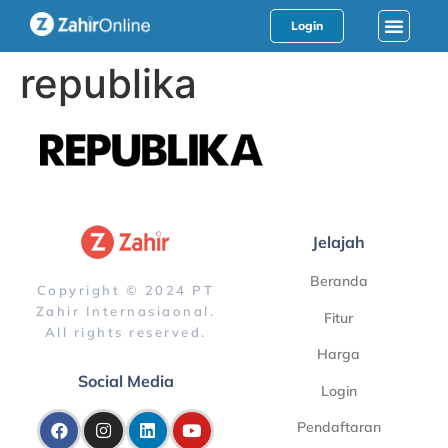
Login
republika
Jelajah
Beranda
Copyright © 2024 PT
Zahir Internasiaonal.
Fitur
All rights reserved.
Harga
Social Media
Login
Pendaftaran