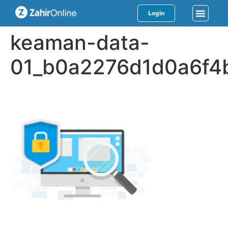
Login
keaman-data-
01_b0a2276d1d0a6f4