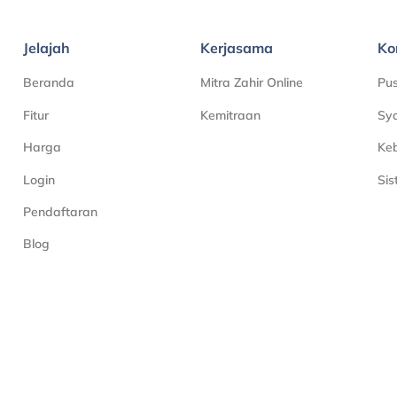
Jelajah
Kerjasama
Ko
Beranda
Mitra Zahir Online
Pu
Fitur
Kemitraan
Sya
Harga
Keb
Login
Si
Pendaftaran
Blog