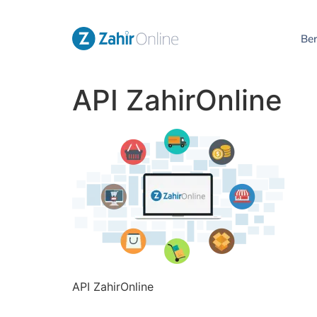
Be
API ZahirOnline
API ZahirOnline