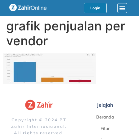
Login
grafik penjualan per
vendor
Jelajah
Beranda
Copyright © 2024 PT
Zahir Internasiaonal.
Fitur
All rights reserved.