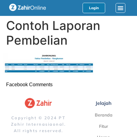
Login
Contoh Laporan
Pembelian
Facebook Comments
Jelajah
Beranda
Copyright © 2024 PT
Zahir Internasiaonal.
Fitur
All rights reserved.