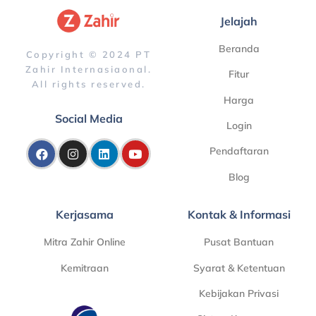
Jelajah
Beranda
Copyright © 2024 PT
Zahir Internasiaonal.
Fitur
All rights reserved.
Harga
Social Media
Login
Pendaftaran
Blog
Kerjasama
Kontak & Informasi
Mitra Zahir Online
Pusat Bantuan
Kemitraan
Syarat & Ketentuan
Kebijakan Privasi