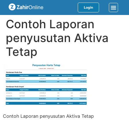
Login
Contoh Laporan
penyusutan Aktiva
Tetap
Contoh Laporan penyusutan Aktiva Tetap