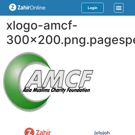
Login
xlogo-amcf-
300×200.png.pagespe
Jelajah