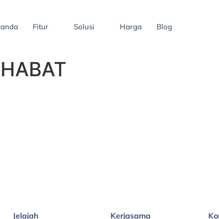
randa
Fitur
Solusi
Harga
Blog
AHABAT
Jelajah
Kerjasama
Ko