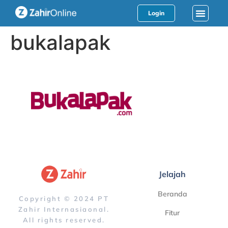
Login
bukalapak
Jelajah
Beranda
Copyright © 2024 PT
Zahir Internasiaonal.
Fitur
All rights reserved.