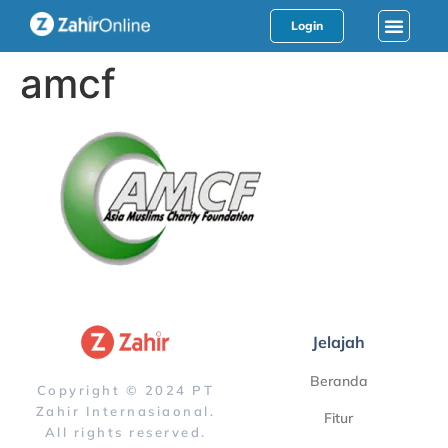
Login
amcf
Jelajah
Beranda
Copyright © 2024 PT
Zahir Internasiaonal.
Fitur
All rights reserved.