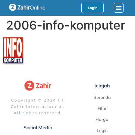
Login
2006-info-komputer
Jelajah
Beranda
Copyright © 2024 PT
Zahir Internasiaonal.
Fitur
All rights reserved.
Harga
Social Media
Login