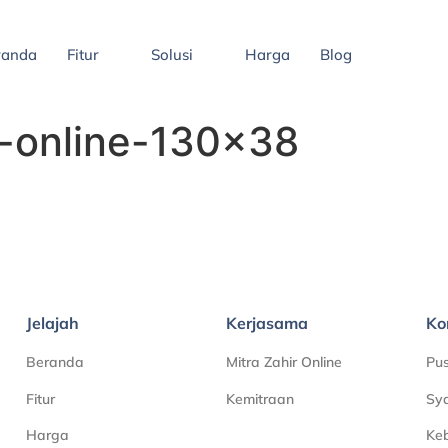
randa
Fitur
Solusi
Harga
Blog
r-online-130×38
Jelajah
Kerjasama
Ko
Beranda
Mitra Zahir Online
Pu
Fitur
Kemitraan
Sya
Harga
Keb