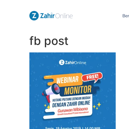
Be
fb post